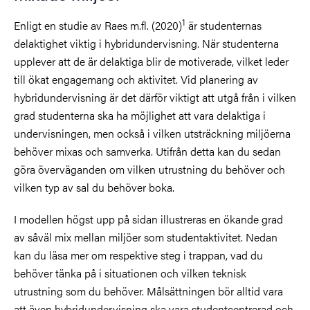
1
Enligt en studie av Raes m.fl. (2020)
är studenternas
delaktighet viktig i hybridundervisning. När studenterna
upplever att de är delaktiga blir de motiverade, vilket leder
till ökat engagemang och aktivitet. Vid planering av
hybridundervisning är det därför viktigt att utgå från i vilken
grad studenterna ska ha möjlighet att vara delaktiga i
undervisningen, men också i vilken utsträckning miljöerna
behöver mixas och samverka. Utifrån detta kan du sedan
göra överväganden om vilken utrustning du behöver och
vilken typ av sal du behöver boka.
I modellen högst upp på sidan illustreras en ökande grad
av såväl mix mellan miljöer som studentaktivitet. Nedan
kan du läsa mer om respektive steg i trappan, vad du
behöver tänka på i situationen och vilken teknisk
utrustning som du behöver. Målsättningen bör alltid vara
att även hybridundervisning ska vara studentcentrerad och