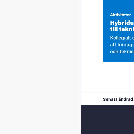
Aktiviteter
Hybridu
till te
Kollegialt
att fördju
och teknis
Senast ändrad