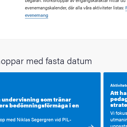
begäran. Workshoppar av engångskaraktär hittar du i
evenemangskalender, där alla våra aktiviteter listas:
evenemang
oppar med fasta datum
Aktivitet
Att h
pedag
 undervisning som tränar
strat
ers bedömningsförmåga i en
Vi foku
op med Niklas Segergren vid PIL-
utmanin
uppsats