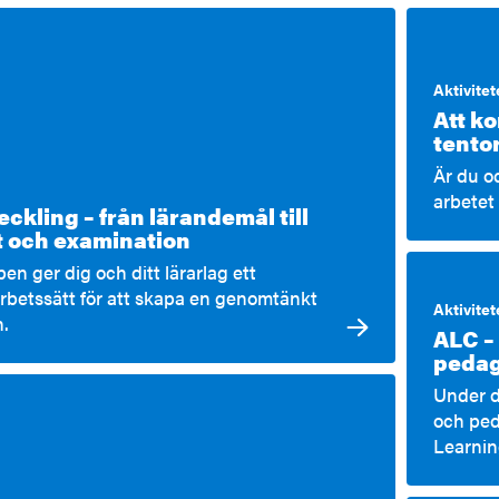
Aktivitet
Att ko
tento
Är du oc
arbetet
ckling – från lärandemål till
et och examination
n ger dig och ditt lärarlag ett
arbetssätt för att skapa en genomtänkt
Aktivitet
.
ALC –
peda
Under d
och ped
Learnin