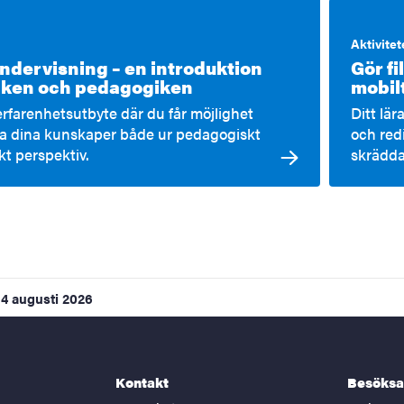
Aktivitet
Gör f
ndervisning – en introduktion
mobil
kniken och pedagogiken
Ditt lär
 erfarenhetsutbyte där du får möjlighet
och red
pa dina kunskaper både ur pedagogiskt
skrädda
kt perspektiv.
4 augusti 2026
Kontakt
Besöksa