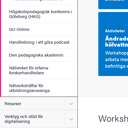
Högskolepedagogisk konferens i
Göteborg (HKG)
GU Online
Aktiviteter
Ändrade
Handledning i att göra podcast
kölvattn
Workshoppe
Den pedagogiska akademin
arbeta med
befintliga
Nätverket för erfarna
forskarhandledare
Nätverksträffar för
utbildningsansvariga
Undermeny för Resurser
Resurser
Worksh
Verktyg och stöd för
Undermeny för Verktyg och s
digitalisering