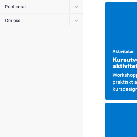
Undermeny för Publicerat
Publicerat
Undermeny för Om oss
Om oss
Aktiviteter
Kursutve
aktivit
Workshoppe
praktiskt 
kursdesign