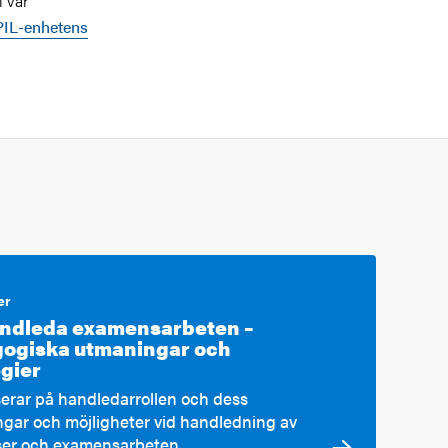
 vår
PIL-enhetens
er
andleda examensarbeten –
ogiska utmaningar och
egier
serar på handledarrollen och dess
gar och möjligheter vid handledning av
er och examensarbeten.