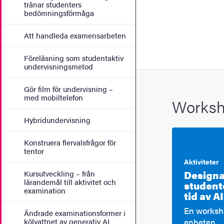
tränar studenters
bedömningsförmåga
Att handleda examensarbeten
Föreläsning som studentaktiv
undervisningsmetod
Gör film för undervisning –
med mobiltelefon
Worksh
Hybridundervisning
Konstruera flervalsfrågor för
tentor
Aktiviteter
Designa
Kursutveckling – från
lärandemål till aktivitet och
student
examination
tid av AI
En worksh
Ändrade examinationsformer i
enheten.
kölvattnet av generativ AI