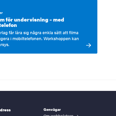
er
ilm för undervisning – med
telefon
arlag får lära sig några enkla sätt att filma
igera i mobiltelefonen. Workshoppen kan
rsys.
Genvägar
dress
Om webbplatsen