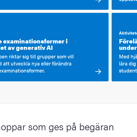
Aktivitet
 examinationsformer i
Förel
et av generativ AI
under
n riktar sig till grupper som vill
Med hjä
 att utveckla nya eller förändra
lära di
 examinationsformer.
studen
oppar som ges på begäran
töd för digitalisering