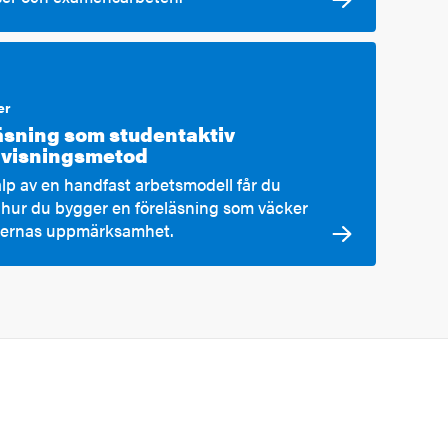
er
äsning som studentaktiv
visningsmetod
lp av en handfast arbetsmodell får du
g hur du bygger en föreläsning som väcker
ternas uppmärksamhet.