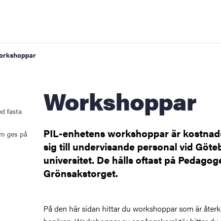
orkshoppar
Workshoppar
 moduler)
d fasta
PIL-enhetens workshoppar är kostnads
m ges på
sig till undervisande personal vid Göt
universitet. De hålls oftast på Pedagog
ar
Grönsakstorget.
På den här sidan hittar du workshoppar som är åter