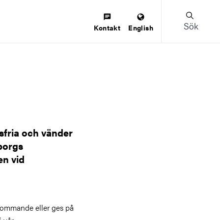
Sök
Kontakt
English
fria och vänder
eborgs
en vid
kommande eller ges på