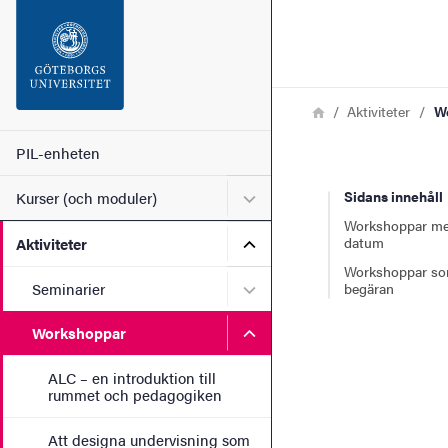
Sökfunktionen
Sidfoten
Länkstig
Hem
Aktiviteter
W
Kontakt
Huvudmeny
PIL-enheten
Undermeny för Kurser (och
Sidans innehåll
Kurser (och moduler)
Om webbplatsen
Workshoppar me
Undermeny för Aktiviteter
datum
Aktiviteter
Workshoppar so
Undermeny för Seminarier
Seminarier
begäran
Undermeny för Workshopp
Workshoppar
ALC – en introduktion till
rummet och pedagogiken
Att designa undervisning som