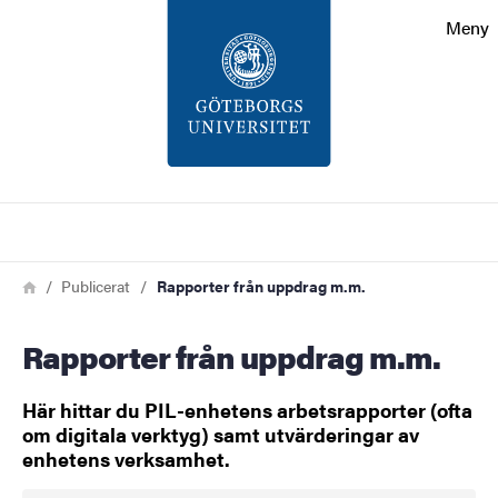
Sökfunktionen
Meny
Sidfoten
Kontakt
Om webbplatsen
Sök
Länkstig
Hem
Publicerat
Rapporter från uppdrag m.m.
Rapporter från uppdrag m.m.
Här hittar du PIL-enhetens arbetsrapporter (ofta
om digitala verktyg) samt utvärderingar av
enhetens verksamhet.