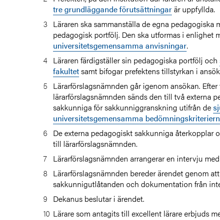
tre grundläggande förutsättningar
är uppfyllda.
Läraren ska sammanställa de egna pedagogiska me
pedagogisk portfölj. Den ska utformas i enlighet
universitetsgemensamma anvisningar
.
Läraren färdigställer sin pedagogiska portfölj och
n
fakultet
samt bifogar prefektens tillstyrkan i ansök
rare
Lärarförslagsnämnden går igenom ansökan. Efter t
lärarförslagsnämnden sänds den till två externa 
sakkunniga för sakkunniggranskning utifrån de
sj
öker du om prövning
universitetsgemensamma bedömningskriterier
De externa pedagogiskt sakkunniga återkopplar 
till lärarförslagsnämnden.
Lärarförslagsnämnden arrangerar en intervju med
Lärarförslagsnämnden bereder ärendet genom at
sakkunnigutlåtanden och dokumentation från inte
Dekanus beslutar i ärendet.
Lärare som antagits till excellent lärare erbjuds m