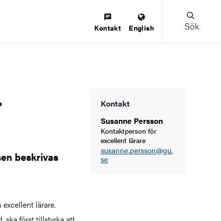
Sök
Kontakt
English
Kontakt
Susanne Persson
Kontaktperson för
excellent lärare
susanne.persson@gu.
sen beskrivas
se
excellent lärare.
 ska först tillstyrka att