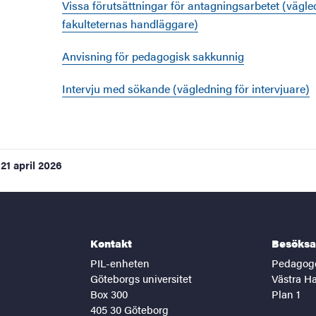
Vissa förutsättningar för antagningsarbetet (vägle
fakulteternas handläggare)
Anvisning för pedagogisk sakkunnig
Intervju med sökande (vägledning för intervjuare)
t
21 april 2026
töd för digitalisering
Kontakt
Besöksa
PIL-enheten
Pedagoge
Göteborgs universitet
Västra H
Box 300
Plan 1
405 30 Göteborg