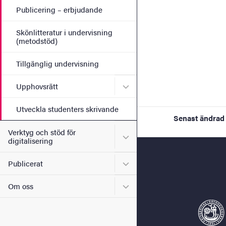
Publicering – erbjudande
Skönlitteratur i undervisning
(metodstöd)
Tillgänglig undervisning
Undermeny för Upphovsrät
Upphovsrätt
Utveckla studenters skrivande
Senast ändrad
Verktyg och stöd för
Undermeny för Verktyg och s
digitalisering
Undermeny för Publicerat
Publicerat
Undermeny för Om oss
Om oss