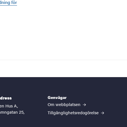
dning för
Genvägar
dress
Om webbplatsen
n Hus A,
amngatan 25,
Tillgänglighetsredogörelse