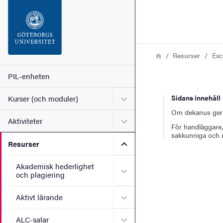
Sökfunktionen
Sidfoten
Länkstig
Hem
Resurser
Exc
Kontakt
Huvudmeny
PIL-enheten
Undermeny för Kurser (och
Sidans innehåll
Kurser (och moduler)
Om webbplatsen
Om dekanus ger
Undermeny för Aktiviteter
Aktiviteter
För handläggare,
sakkunniga och i
Undermeny för Resurser
Resurser
Akademisk hederlighet
Undermeny för Akademisk h
och plagiering
Undermeny för Aktivt lära
Aktivt lärande
Undermeny för ALC-salar
ALC-salar