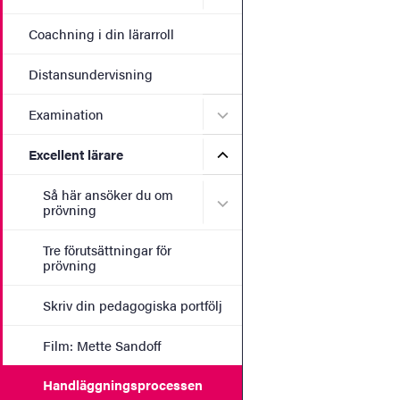
Coachning i din lärarroll
Distansundervisning
Undermeny för Examinatio
Examination
Undermeny för Excellent lä
Excellent lärare
Så här ansöker du om
Undermeny för Så här ans
prövning
Tre förutsättningar för
prövning
Skriv din pedagogiska portfölj
Film: Mette Sandoff
Handläggningsprocessen