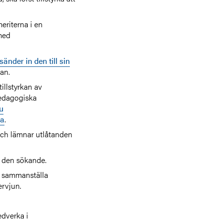
riterna i en
 med
sänder in den till sin
an.
illstyrkan av
pedagogiska
u
na
.
och lämnar utlåtanden
 den sökande.
t sammanställa
rvjun.
edverka i