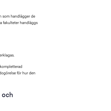
n som handlägger de
ga fakulteter handläggs
erklagas.
 kompletterad
dogörelse för hur den
 och