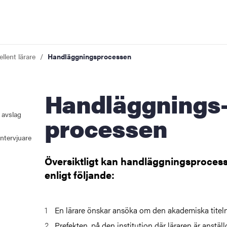
ellent lärare
Handläggnings­processen
Handläggnings­
 moduler)
 avslag
processen
ntervjuare
Översiktligt kan handläggningsproces
ederlighet och plagiering
enligt följande:
nde
En lärare önskar ansöka om den akademiska titeln 
Prefekten, på den institution där läraren är anställd,