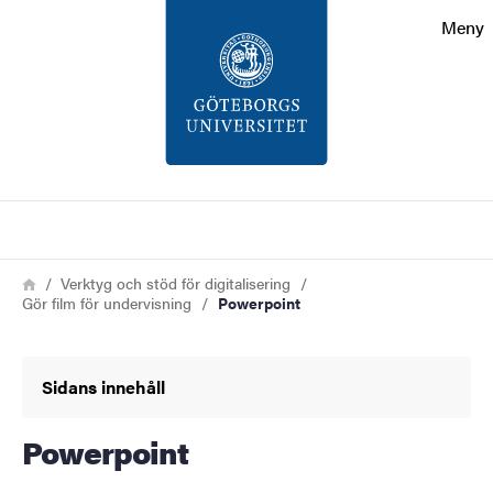
Sökfunktionen
Meny
Sidfoten
Kontakt
Om webbplatsen
Sök
Länkstig
Hem
Verktyg och stöd för digitalisering
Gör film för undervisning
Powerpoint
Sidans innehåll
Powerpoint